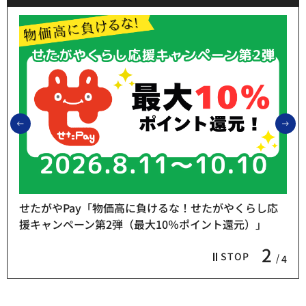
前のスライドを表示
次
せたがやPay「物価高に負けるな！せたがやくらし応
援キャンペーン第2弾（最大10％ポイント還元）」
2
STOP
4