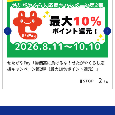
前のスライドを表示
次
せたがやPay「物価高に負けるな！せたがやくらし応
援キャンペーン第2弾（最大10％ポイント還元）」
2
STOP
4