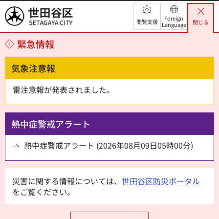
世田谷区
Foreign
閲覧支援
閉じる
Language
緊急情報
気象注意報
雷注意報が発表されました。
熱中症警戒アラート
熱中症警戒アラート (2026年08月09日05時00分)
災害に関する情報については、
世田谷区防災ポータル
をご覧ください。