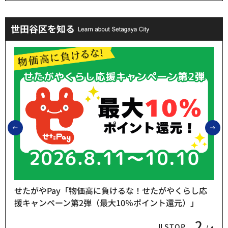
世田谷区を知る
前のスライドを表示
次
せたがやPay「物価高に負けるな！せたがやくらし応
援キャンペーン第2弾（最大10％ポイント還元）」
2
STOP