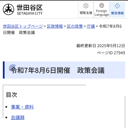
世田谷区
Foreign
閲覧支援
緊急情報
Language
世田谷区トップページ
>
区政情報
>
区の政策
>
庁議
> 令和7年8月6
日開催 政策会議
最終更新日 2025年9月12日
ページID 27949
令和7年8月6日開催 政策会議
目次
事案・資料
会議録