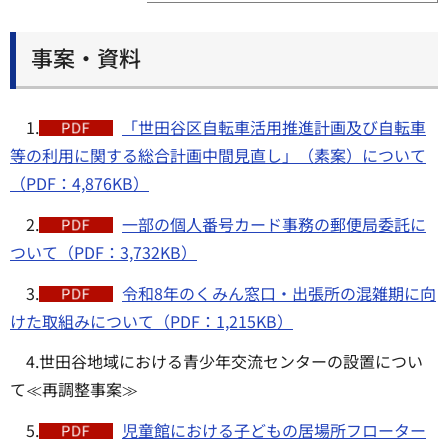
事案・資料
1.
「世田谷区自転車活用推進計画及び自転車
等の利用に関する総合計画中間見直し」（素案）について
（PDF：4,876KB）
2.
一部の個人番号カード事務の郵便局委託に
ついて（PDF：3,732KB）
3.
令和8年のくみん窓口・出張所の混雑期に向
けた取組みについて（PDF：1,215KB）
4.世田谷地域における青少年交流センターの設置につい
て≪再調整事案≫
5.
児童館における子どもの居場所フローター