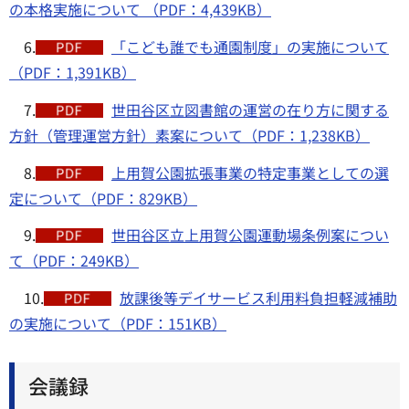
の本格実施について （PDF：4,439KB）
6.
「こども誰でも通園制度」の実施について
（PDF：1,391KB）
7.
世田谷区立図書館の運営の在り方に関する
方針（管理運営方針）素案について（PDF：1,238KB）
8.
上用賀公園拡張事業の特定事業としての選
定について（PDF：829KB）
9.
世田谷区立上用賀公園運動場条例案につい
て（PDF：249KB）
10.
放課後等デイサービス利用料負担軽減補助
の実施について（PDF：151KB）
会議録