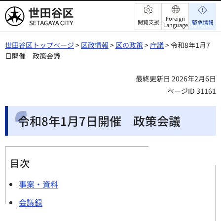
世田谷区
Foreign
閲覧支援
緊急情報
Language
世田谷区トップページ
>
区政情報
>
区の政策
>
庁議
> 令和8年1月7
日開催 政策会議
最終更新日 2026年2月6日
ページID 31161
令和8年1月7日開催 政策会議
目次
事案・資料
会議録