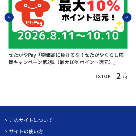
前のスライドを表示
次
せたがやPay「物価高に負けるな！せたがやくらし応
援キャンペーン第2弾（最大10％ポイント還元）」
2
STOP
4
このサイトについて
サイトの使い方