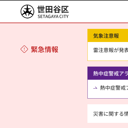
世田谷区
気象注意報
緊急情報
雷注意報が発
熱中症警戒ア
熱中症警戒アラ
災害に関する