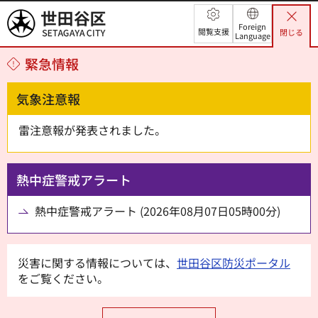
世田谷区
Foreign
閲覧支援
閉じる
Language
緊急情報
気象注意報
雷注意報が発表されました。
熱中症警戒アラート
熱中症警戒アラート (2026年08月07日05時00分)
災害に関する情報については、
世田谷区防災ポータル
をご覧ください。