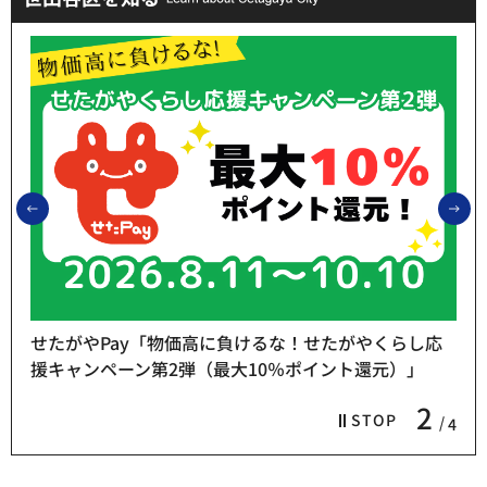
前のスライドを表示
次
せたがやPay「物価高に負けるな！せたがやくらし応
援キャンペーン第2弾（最大10％ポイント還元）」
2
STOP
4