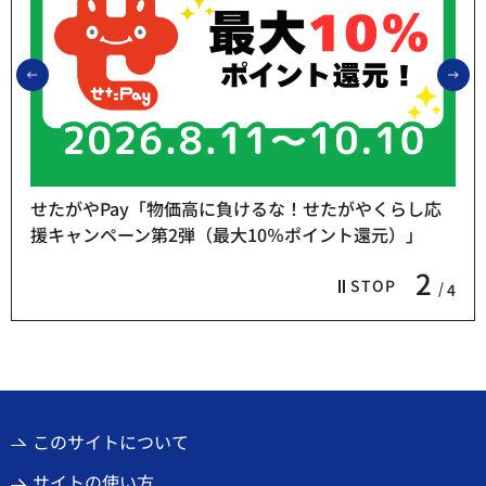
前のスライドを表示
次
せたがやPay「物価高に負けるな！せたがやくらし応
援キャンペーン第2弾（最大10％ポイント還元）」
2
STOP
4
このサイトについて
サイトの使い方