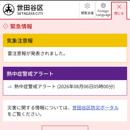
世田谷区
Foreign
閲覧支援
閉じる
Language
緊急情報
気象注意報
雷注意報が発表されました。
熱中症警戒アラート
熱中症警戒アラート (2026年08月06日05時00分)
災害に関する情報については、
世田谷区防災ポータル
をご覧ください。