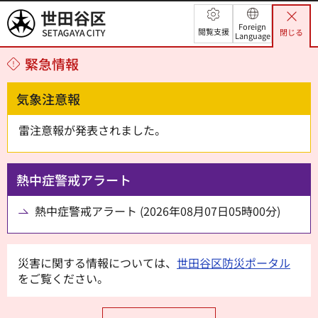
世田谷区
Foreign
閲覧支援
閉じる
Language
緊急情報
気象注意報
雷注意報が発表されました。
熱中症警戒アラート
熱中症警戒アラート (2026年08月07日05時00分)
災害に関する情報については、
世田谷区防災ポータル
をご覧ください。