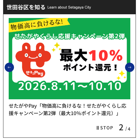
世田谷区を知る
前のスライドを表示
次
せたがやPay「物価高に負けるな！せたがやくらし応
援キャンペーン第2弾（最大10％ポイント還元）」
2
STOP
4