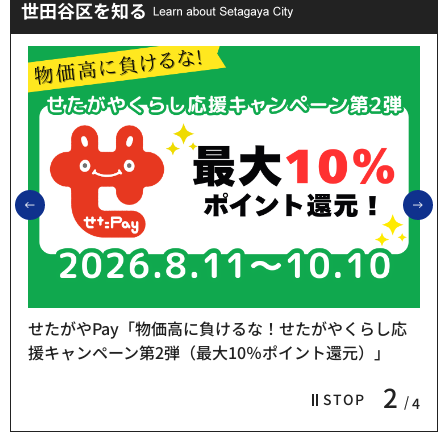
世田谷区を知る
前のスライドを表示
次
せたがやPay「物価高に負けるな！せたがやくらし応
援キャンペーン第2弾（最大10％ポイント還元）」
2
STOP
4