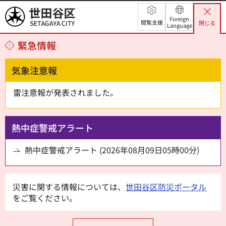
世田谷区
Foreign
閲覧支援
閉じる
Language
緊急情報
気象注意報
雷注意報が発表されました。
熱中症警戒アラート
熱中症警戒アラート (2026年08月09日05時00分)
災害に関する情報については、
世田谷区防災ポータル
をご覧ください。