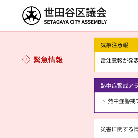
世田谷区議会
気象注意報
緊急情報
雷注意報が発
熱中症警戒ア
熱中症警戒アラ
災害に関する