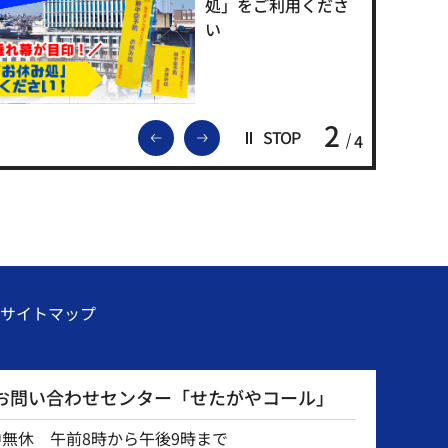
処」をご利用くださ
い
2
前のスライドを表示
次のスライドを表示
STOP
4
サイトマップ
お問い合わせセンター「せたがやコール」
中無休 午前8時から午後9時まで