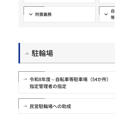
自
附置義務
等
駐輪場
令和8年度～自転車等駐車場（54か所）
指定管理者の指定
民営駐輪場への助成