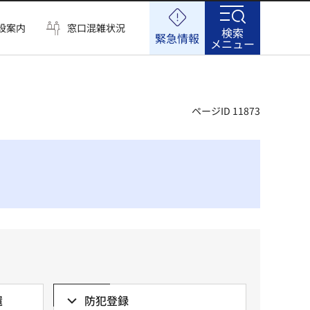
設案内
窓口混雑状況
検索
緊急情報
メニュー
ページID 11873
還
防犯登録