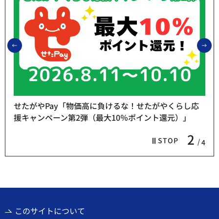
前のスライドを表示
次
せたがやPay「物価高に負けるな！せたがやくらし応
援キャンペーン第2弾（最大10％ポイント還元）」
2
STOP
4
このサイトについて