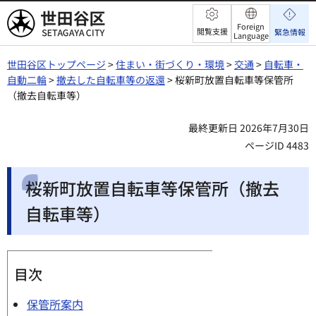
世田谷区
Foreign
閲覧支援
緊急情報
Language
世田谷区トップページ
>
住まい・街づくり・環境
>
交通
>
自転車・
自動二輪
>
撤去した自転車等の返還
> 桜新町放置自転車等保管所
（撤去自転車等）
最終更新日 2026年7月30日
ページID 4483
桜新町放置自転車等保管所（撤去
自転車等）
目次
保管所案内