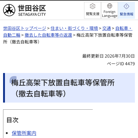
世田谷区
Foreign
閲覧支援
緊急情報
Language
世田谷区トップページ
>
住まい・街づくり・環境
>
交通
>
自転車・
自動二輪
>
撤去した自転車等の返還
> 梅丘高架下放置自転車等保管
所（撤去自転車等）
最終更新日 2026年7月30日
ページID 4479
梅丘高架下放置自転車等保管所
（撤去自転車等）
目次
保管所案内