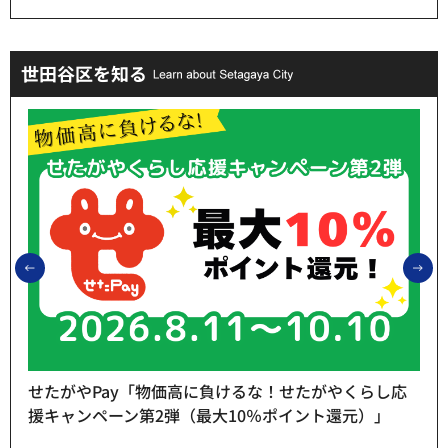
世田谷区を知る
前のスライドを表示
次
せたがやPay「物価高に負けるな！せたがやくらし応
援キャンペーン第2弾（最大10％ポイント還元）」