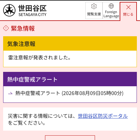
世田谷区
Foreign
閲覧支援
閉じる
Language
緊急情報
気象注意報
雷注意報が発表されました。
熱中症警戒アラート
熱中症警戒アラート (2026年08月09日05時00分)
災害に関する情報については、
世田谷区防災ポータル
をご覧ください。