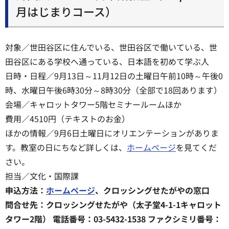
月はじまりコース）
対象／世田谷区に住んでいる、世田谷区で働いている、世
田谷区にある学校へ通っている、日本語を初めて学ぶ人
日時・日程／9月13日～11月12日の土曜日午前10時～午後0
時、水曜日午後6時30分～8時30分（全部で18回あります）
会場／キャロットタワー5階セミナールームほか
費用／4510円（テキストのお金）
ほかの情報／9月6日土曜日にオリエンテーションがありま
す。教室の日にちなど詳しくは、
ホームページ
を見てくだ
さい。
担当／文化・国際課
申込方法：
ホームページ
、クロッシングせたがやの窓口
問合せ先：クロッシングせたがや（太子堂4-1-1キャロット
タワー2階） 電話番号：03-5432-1538 ファクシミリ番号：