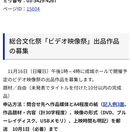
ミリ番号：03-3429-4267
ページID：
15604
総合文化祭「ビデオ映像祭」出品作品
の募集
11月16日（日曜日）午後1時～4時に成城ホールで開催予
定のビデオ映像祭の出品作品を募集します。
題材／自由（未発表でタイトルを付けた10分以内の完成
品）
申込方法：問合せ先へ作品媒体とA4程度の紙（
記入例3面
。
作品題材・内容（計30字程度）、映像の形式（DVD、ブル
ーレイディスク、USBメモリ）、上映時間も明記）を郵
送 10月1日（必着）まで