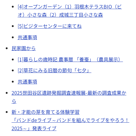
[4]オープンガーデン（1）羽根木テラスBIO（ビ
オ）小さな森（2）成城三丁目小さな森
[5]ビジターセンターに来てね
共通事項
民家園から
[1]暮らしの歳時記 農事暦 「養蚕」（農具展示）
[2]草花にみる旧暦の節句「七夕」
共通事項
2025世田谷区遺跡発掘調査速報展-最新の調査成果か
ら
新・才能の芽を育てる体験学習
「バンドdeライブ～バンドを組んでライブをやろう！
2025～」発表ライブ