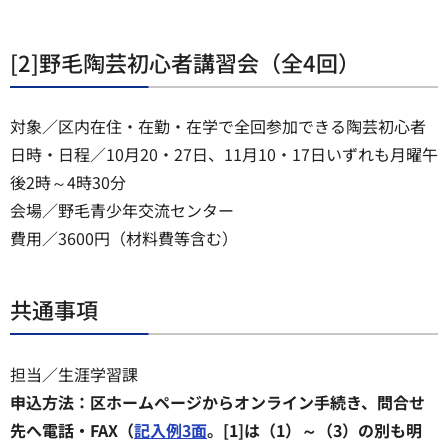
[2]野毛陶芸初心者講習会（全4回）
対象／区内在住・在勤・在学で全回参加できる陶芸初心者
日時・日程／10月20・27日、11月10・17日いずれも月曜午
後2時～4時30分
会場／野毛青少年交流センター
費用／3600円（材料費等含む）
共通事項
担当／生涯学習課
申込方法：区ホームページからオンライン手続き、問合せ
先へ電話・FAX（
記入例3面
。[1]は（1）～（3）の別も明