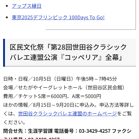
アップス縁日
東京2025デフリンピック 100Days To Go!
区民文化祭「第28回世田谷クラシック
バレエ連盟公演『コッペリア』全幕」
日時・日程／10月5日（日曜日）午後5時～7時45分
会場／せたがやイーグレットホール（世田谷区民会館）
費用／チケットS席＝6000円、A席＝5000円
ほかの情報／8月15日～9月20日に申込み。申込方法等詳し
くは、
世田谷クラシックバレエ連盟のホームページ
をご覧
ください。
問合せ先：生涯学習課 電話番号：03-3429-4257 ファクシ