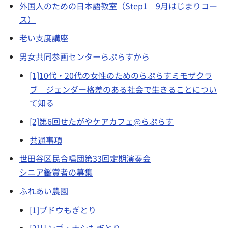
外国人のための日本語教室（Step1 9月はじまりコー
ス）
老い支度講座
男女共同参画センターらぷらすから
[1]10代・20代の女性のためのらぷらすミモザクラ
ブ ジェンダー格差のある社会で生きることについ
て知る
[2]第6回せたがやケアカフェ@らぷらす
共通事項
世田谷区民合唱団第33回定期演奏会
シニア鑑賞者の募集
ふれあい農園
[1]ブドウもぎとり