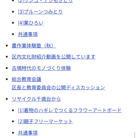
[2]リンゴ・ナシもぎとり
[3]プルーンつみとり
[4]栗ひろい
共通事項
農作業体験塾（秋）
区内文化財紹介動画を公開しています
古墳時代のモノづくり体験
総合教育会議
区長と教育委員会の公開ディスカッション
リサイクル千歳台から
[1]着物のハギレでつくるフラワーアートボード
[2]親子フリーマーケット
共通事項