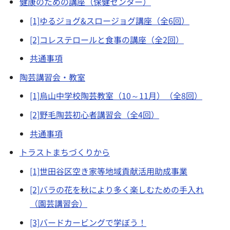
健康のための講座（保健センター）
[1]ゆるジョグ&スロージョグ講座（全6回）
[2]コレステロールと食事の講座（全2回）
共通事項
陶芸講習会・教室
[1]烏山中学校陶芸教室（10～11月）（全8回）
[2]野毛陶芸初心者講習会（全4回）
共通事項
トラストまちづくりから
[1]世田谷区空き家等地域貢献活用助成事業
[2]バラの花を秋により多く楽しむための手入れ
（園芸講習会）
[3]バードカービングで学ぼう！