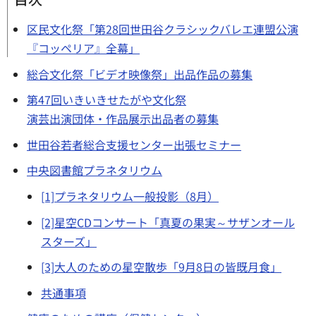
区民文化祭「第28回世田谷クラシックバレエ連盟公演
『コッペリア』全幕」
総合文化祭「ビデオ映像祭」出品作品の募集
第47回いきいきせたがや文化祭
演芸出演団体・作品展示出品者の募集
世田谷若者総合支援センター出張セミナー
中央図書館プラネタリウム
[1]プラネタリウム一般投影（8月）
[2]星空CDコンサート「真夏の果実～サザンオール
スターズ」
[3]大人のための星空散歩「9月8日の皆既月食」
共通事項