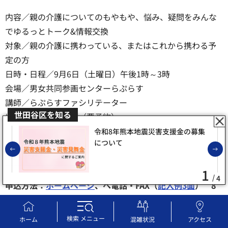
内容／親の介護についてのもやもや、悩み、疑問をみんな
でゆるっとトーク&情報交換
対象／親の介護に携わっている、またはこれから携わる予
定の方
日時・日程／9月6日（土曜日）午後1時～3時
会場／男女共同参画センターらぷらす
講師／らぷらすファシリテーター
世田谷区を知る
ほかの情報／保育可（要予約）。
令和8年熊本地震災害支援金の募集
について
前のスライドを表示
共通事項
1
4
申込方法：
ホームページ
、へ電話・FAX（
記入例3面
） 8
月1日午前10時から 先着[1]15人[2]10人
問合せ先：男女共同参画センターらぷらす 電話番号：03-
検索
メニュー
ホーム
混雑状況
アクセス