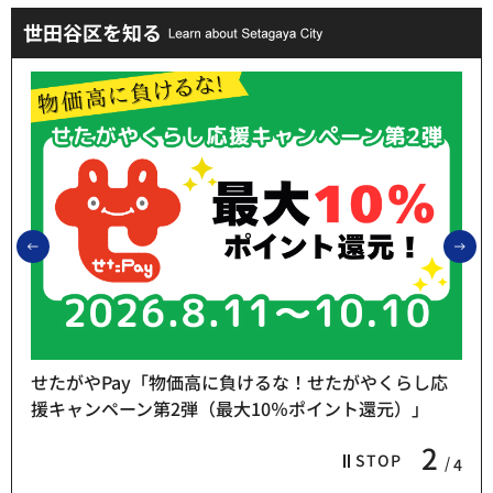
世田谷区を知る
前のスライドを表示
次
せたがやPay「物価高に負けるな！せたがやくらし応
援キャンペーン第2弾（最大10％ポイント還元）」
2
STOP
4