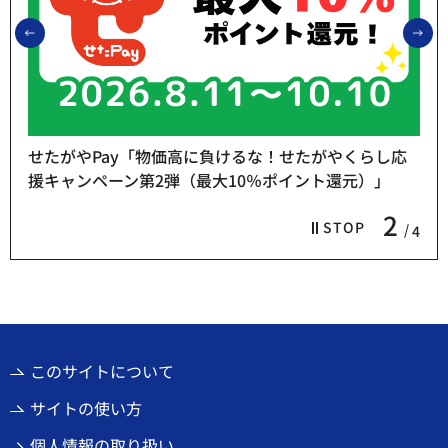
前のスライドを表示
次
せたがやPay「物価高に負けるな！せたがやくらし応
援キャンペーン第2弾（最大10％ポイント還元）」
2
STOP
4
このサイトについて
サイトの使い方
個人情報の取り扱い