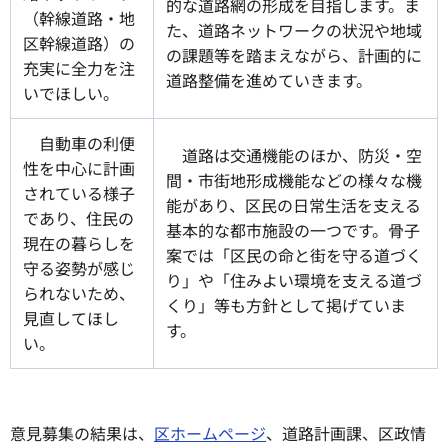
的な道路網の形成を目指します。ま
（幹線道路・地
た、道路ネットワークの状況や地域
区幹線道路）の
の課題等を踏まえながら、計画的に
充実に全力を注
道路整備を進めていきます。
いでほしい。
自動車の利便
道路は交通機能のほか、防災・空
性を中心に計画
間・市街地形成機能などの様々な機
されている様子
能があり、区民の日常生活を支える
であり、住民の
基本的な都市施設の一つです。骨子
現在の暮らしを
案では「区民の命と街を守る道づく
守る姿勢が感じ
り」や「住みよい環境を支える道づ
られないため、
くり」等も方針として掲げていま
見直してほし
す。
い。
意見募集の結果は、
区ホームページ
、道路計画課、区政情