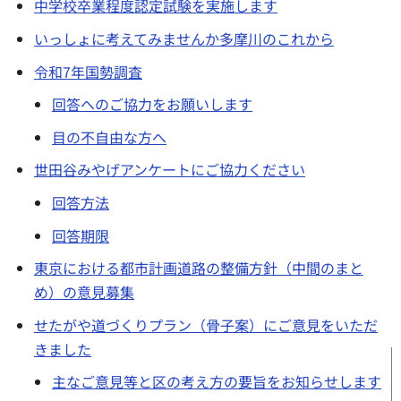
中学校卒業程度認定試験を実施します
いっしょに考えてみませんか多摩川のこれから
令和7年国勢調査
回答へのご協力をお願いします
目の不自由な方へ
世田谷みやげアンケートにご協力ください
回答方法
回答期限
東京における都市計画道路の整備方針（中間のまと
め）の意見募集
せたがや道づくりプラン（骨子案）にご意見をいただ
きました
主なご意見等と区の考え方の要旨をお知らせします