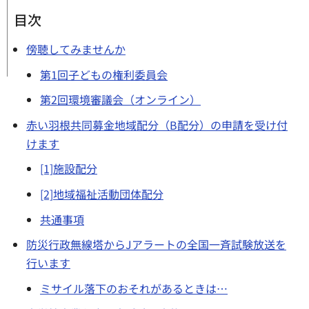
目次
傍聴してみませんか
第1回子どもの権利委員会
第2回環境審議会（オンライン）
赤い羽根共同募金地域配分（B配分）の申請を受け付
けます
[1]施設配分
[2]地域福祉活動団体配分
共通事項
防災行政無線塔からJアラートの全国一斉試験放送を
行います
ミサイル落下のおそれがあるときは…