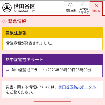
世田谷区
Foreign
閲覧支援
閉じる
Language
緊急情報
気象注意報
雷注意報が発表されました。
熱中症警戒アラート
熱中症警戒アラート (2026年08月09日05時00分)
災害に関する情報については、
世田谷区防災ポータル
をご覧ください。