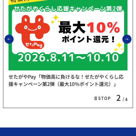
前のスライドを表示
次
せたがやPay「物価高に負けるな！せたがやくらし応
援キャンペーン第2弾（最大10％ポイント還元）」
2
STOP
4