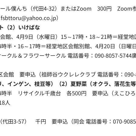
クール僕んち（代田4-32）またはZoom 300円 Z
ttoru@yahoo.co.jp）
ト（2）いけばな
会館、4月9日（水曜日）15～17時・18～21時＝経堂地
14時半・16～17時＝経堂地区会館別館、4月20日（日曜
ル＆フラワーサークル 電話番号：090-8057-5744
会館 要申込（祖師谷ウクレレクラブ 電話番号：090-83
リ、インゲン、枝豆等）（2）夏野菜（オクラ、落花生
4時半 リサイクル千歳台 各500円 要申込（えこひろば 電
18人
3-57） 千円 要申込（同会 電話番号：070-9085-61