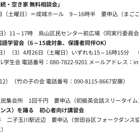
続・空き家 無料相談会」
（土曜日）＝成城ホール 9～16時半 要申込（まごころ相談
日）11～17時 烏山区民センター前広場（同実行委員会 電話
語学習会（6～15歳対象、保護者同伴OK）
曜日）（3）4月26日（土曜日）いずれも15～16時15
電話番号：080-7822-9201 メールアドレス：info
2）（竹の子の会 電話番号：090-8115-8667安藤）
区民集会所 1回千円 要申込（初級英会話スリータイムズ 電話
ダンス）を踊る 初心者向け講習会
時半 二子玉川駅近辺 要申込（世田谷区フォークダンス協会二子
上）