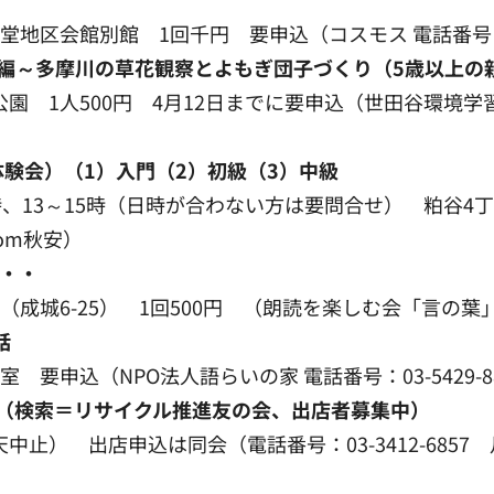
堂地区会館別館 1回千円 要申込（コスモス 電話番号：03-
編～多摩川の草花観察とよもぎ団子づくり（5歳以上の
 1人500円 4月12日までに要申込（世田谷環境学習会 電
験会）（1）入門（2）初級（3）中級
時、13～15時（日時が合わない方は要問合せ） 粕谷4丁目
.com秋安）
・・
成城6-25） 1回500円 （朗読を楽しむ会「言の葉」 電話
話
要申込（NPO法人語らいの家 電話番号：03-5429-885
（検索＝リサイクル推進友の会、出店者募集中）
中止） 出店申込は同会（電話番号：03-3412-6857