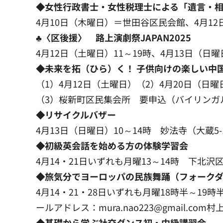
◆女性行政書士・女性税理士による「遺言・相
4月10日（木曜日）＝世田谷区民会館、4月12日
♣〈区後援〉 路上演劇祭JAPAN2025
4月12日（土曜日）11～19時、4月13日（日曜
◆未来を拓（ひら）く！ 子供向けの楽しい中国
（1）4月12日（土曜日）（2）4月20日（日
（3）桜新町区民集会所 要申込（バイリンガル学生会 
◆リサイクルバザー
4月13日（日曜日）10～14時 妙法寺（大蔵5-1
◆初級英会話を始める方の体験学習会
4月14・21日いずれも月曜13～14時 下北沢
◆旅気分でヨーロッパの民族舞踊（フォーク
4月14・21・28日いずれも月曜18時半～19
ールアドレス：mura.nao223@gmail.com村
◆基礎から学ぶ社交ダンス初・中級講習会