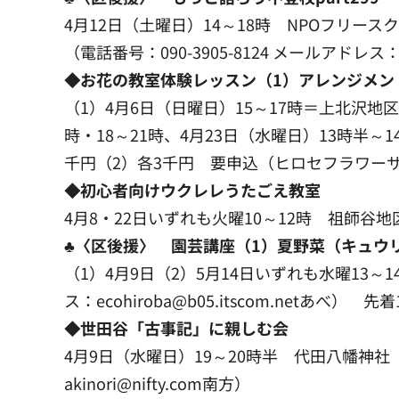
4月12日（土曜日）14～18時 NPOフリース
（電話番号：090-3905-8124 メールアドレス：fsb
◆お花の教室体験レッスン（1）アレンジメン
（1）4月6日（日曜日）15～17時＝上北沢地区
時・18～21時、4月23日（水曜日）13時半～
千円（2）各3千円 要申込（ヒロセフラワーサーク
◆初心者向けウクレレうたごえ教室
4月8・22日いずれも火曜10～12時 祖師谷地区
♣〈区後援〉 園芸講座（1）夏野菜（キュウ
（1）4月9日（2）5月14日いずれも水曜13～1
ス：ecohiroba@b05.itscom.netあべ） 先着
◆世田谷「古事記」に親しむ会
4月9日（水曜日）19～20時半 代田八幡神社（代田
akinori@nifty.com南方）