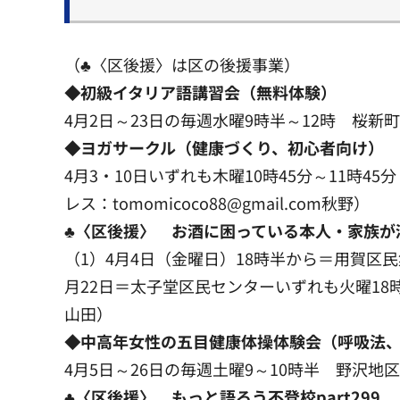
（♣〈区後援〉は区の後援事業）
◆初級イタリア語講習会（無料体験）
4月2日～23日の毎週水曜9時半～12時 桜新町区民
◆ヨガサークル（健康づくり、初心者向け）
4月3・10日いずれも木曜10時45分～11時45
レス：tomomicoco88@gmail.com秋野）
♣〈区後援〉 お酒に困っている本人・家族が
（1）4月4日（金曜日）18時半から＝用賀区民
月22日＝太子堂区民センターいずれも火曜18時半
山田）
◆中高年女性の五目健康体操体験会（呼吸法
4月5日～26日の毎週土曜9～10時半 野沢地区会
♣〈区後援〉 もっと語ろう不登校part299