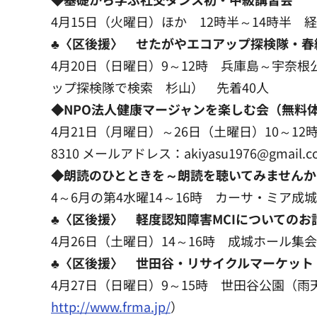
4月15日（火曜日）ほか 12時半～14時半 経
♣〈区後援〉 せたがやエコアップ探検隊・春
4月20日（日曜日）9～12時 兵庫島～宇奈根公園
ップ探検隊で検索 杉山） 先着40人
◆NPO法人健康マージャンを楽しむ会（無料体
4月21日（月曜日）～26日（土曜日）10～12
8310 メールアドレス：akiyasu1976@gmail
◆朗読のひとときを～朗読を聴いてみませんか
4～6月の第4水曜14～16時 カーサ・ミア成城（
♣〈区後援〉 軽度認知障害MCIについてのお
4月26日（土曜日）14～16時 成城ホール集会室 
♣〈区後援〉 世田谷・リサイクルマーケット
4月27日（日曜日）9～15時 世田谷公園（雨天
http://www.frma.jp/
）