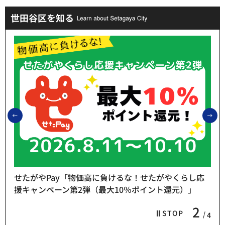
世田谷区を知る
前のスライドを表示
次
せたがやPay「物価高に負けるな！せたがやくらし応
援キャンペーン第2弾（最大10％ポイント還元）」
2
STOP
4