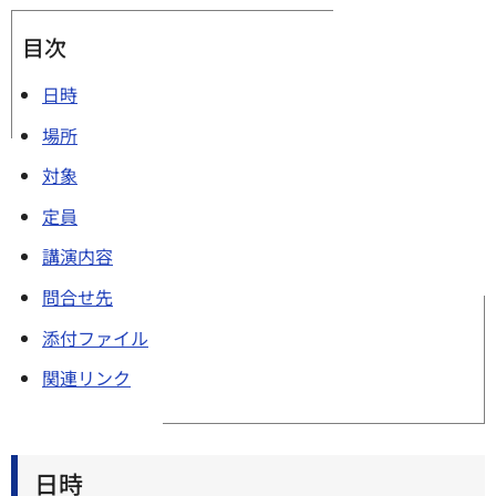
目次
日時
場所
対象
定員
講演内容
問合せ先
添付ファイル
関連リンク
日時