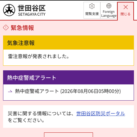
世田谷区
Foreign
閲覧支援
閉じる
Language
緊急情報
気象注意報
雷注意報が発表されました。
熱中症警戒アラート
熱中症警戒アラート (2026年08月06日05時00分)
災害に関する情報については、
世田谷区防災ポータル
をご覧ください。