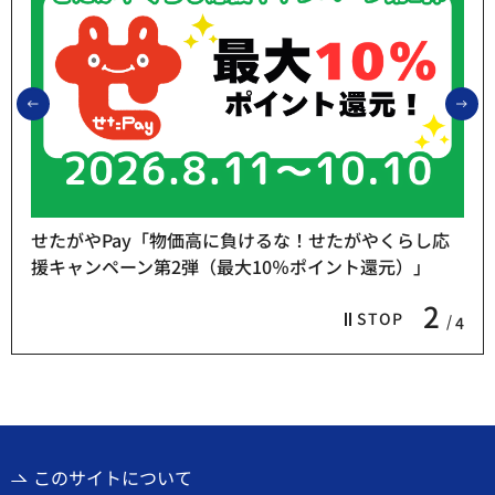
前のスライドを表示
次
せたがやPay「物価高に負けるな！せたがやくらし応
援キャンペーン第2弾（最大10％ポイント還元）」
2
STOP
4
このサイトについて