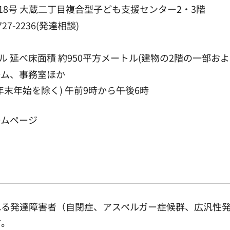
18号 大蔵二丁目複合型子ども支援センター2・3階
727-2236(発達相談)
トル 延べ床面積 約950平方メートル(建物の2階の一部およ
ーム、事務室ほか
末年始を除く) 午前9時から午後6時
ームページ
れる発達障害者（自閉症、アスペルガー症候群、広汎性
方。