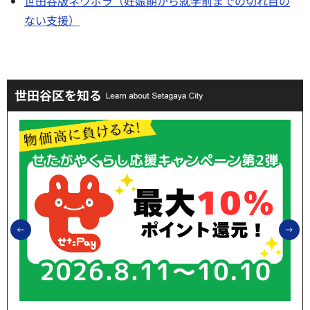
世田谷版ネウボラ（妊娠期から就学前までの切れ目の
ない支援）
世田谷区を知る
前のスライドを表示
次