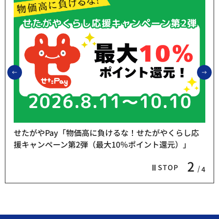
前のスライドを表示
次
せたがやPay「物価高に負けるな！せたがやくらし応
援キャンペーン第2弾（最大10％ポイント還元）」
2
STOP
4