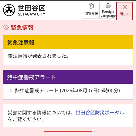
世田谷区
Foreign
閲覧支援
閉じる
Language
緊急情報
気象注意報
雷注意報が発表されました。
熱中症警戒アラート
熱中症警戒アラート (2026年08月07日05時00分)
災害に関する情報については、
世田谷区防災ポータル
をご覧ください。