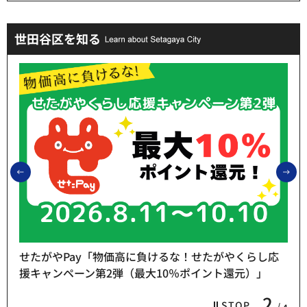
世田谷区を知る
前のスライドを表示
次
せたがやPay「物価高に負けるな！せたがやくらし応
援キャンペーン第2弾（最大10％ポイント還元）」
2
STOP