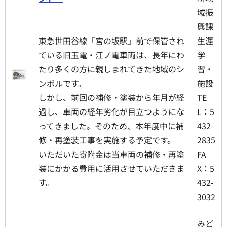
域振
興課
東急世田谷線「宮の坂駅」前で保管され
生涯
ている旧玉電・江ノ電車両は、長年にわ
学
たり多くの方に親しまれてきた地域のシ
習・
ンボルです。
施設
しかし、前回の補修・塗装から年月が経
TE
過し、車両の経年劣化が目立つようにな
L：5
ってきました。そのため、本年度中に補
432-
修・再塗装工事を実施する予定です。
2835
いただいた寄附金は当車両の補修・再塗
FA
装にかかる費用に活用させていただきま
X：5
す。
432-
3032
みど