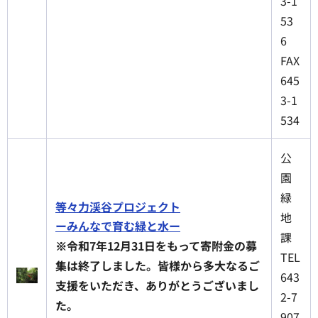
3-1
53
6
FAX
645
3-1
534
公
園
緑
等々力渓谷プロジェクト
地
ーみんなで育む緑と水ー
課
※令和7年12月31日をもって寄附金の募
TEL
集は終了しました。皆様から多大なるご
643
支援をいただき、ありがとうございまし
2-7
た。
907