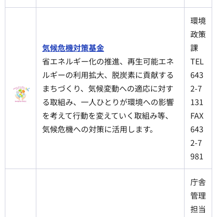
環境
政策
気候危機対策基金
課
省エネルギー化の推進、再生可能エネ
TEL
ルギーの利用拡大、脱炭素に貢献する
643
まちづくり、気候変動への適応に対す
2-7
る取組み、一人ひとりが環境への影響
131
を考えて行動を変えていく取組み等、
FAX
気候危機への対策に活用します。
643
2-7
981
庁舎
管理
担当