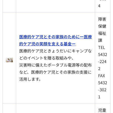
4
障害
保健
福祉
医療的ケア児とその家族のためにー医療
課
的ケア児の笑顔を支える基金ー
TEL
医療的ケア児ときょうだいにキャンプな
5432
どのイベントを贈る取組みや、
-224
災害時に備えたポータブル電源等の配布
2
など、医療的ケア児とその家族の支援に
FAX
活用します。
5432
-302
1
児童