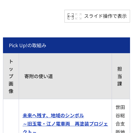
スライド操作で表示
Pick Up!の取組み
ト
ッ
担
プ
寄附の使い道
当
画
課
像
世田
未来へ残す、地域のシンボル
谷総
～旧玉電・江ノ電車両 再塗装プロジェ
合支
クト～
所地