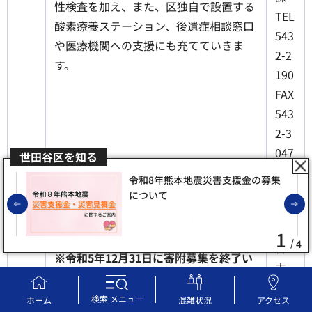
性検査を加え、また、区独自で設置する
TEL
酸素療養ステーション、後遺症相談窓口
543
や医療機関への支援にも充てていきま
2-2
す。
190
FAX
543
2-3
047
世田谷区を知る
令和8年熊本地震災害支援金の募集
北
について
前のスライドを表示
沢
下北沢駅前広場プロジェクト
総
1
～Welcome！ We LOVE！ シモキタ！～
4
合
※令和5年12月31日に寄附募集を終了い
支
たしました。たくさんのご支援をありが
所
とうございました。
検索
メニュー
ホーム
混雑状況
アクセス
拠