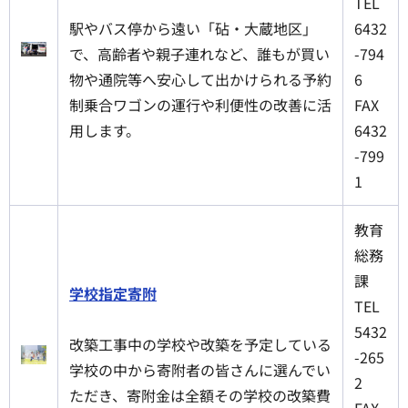
TEL
駅やバス停から遠い「砧・大蔵地区」
6432
で、高齢者や親子連れなど、誰もが買い
-794
物や通院等へ安心して出かけられる予約
6
制乗合ワゴンの運行や利便性の改善に活
FAX
用します。
6432
-799
1
教育
総務
課
学校指定寄附
TEL
5432
改築工事中の学校や改築を予定している
-265
学校の中から寄附者の皆さんに選んでい
2
ただき、寄附金は全額その学校の改築費
FAX