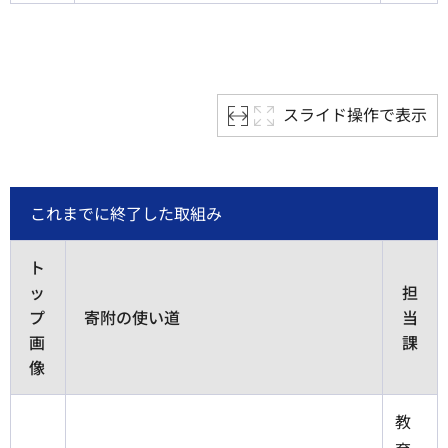
スライド操作で表示
これまでに終了した取組み
ト
ッ
担
プ
寄附の使い道
当
画
課
像
教