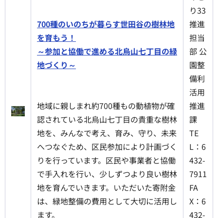
り33
700種のいのちが暮らす世田谷の樹林地
推進
を育もう！
担当
～参加と協働で進める北烏山七丁目の緑
部 公
地づくり～
園整
備利
活用
地域に親しまれ約700種もの動植物が確
推進
認されている北烏山七丁目の貴重な樹林
課
地を、みんなで考え、育み、守り、未来
TE
へつなぐため、区民参加により計画づく
L：6
りを行っています。区民や事業者と協働
432-
で手入れを行い、少しずつより良い樹林
7911
地を育んでいきます。いただいた寄附金
FA
は、緑地整備の費用として大切に活用し
X：6
ます。
432-