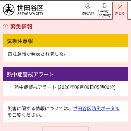
世田谷区
Foreign
閲覧支援
閉じる
Language
緊急情報
気象注意報
雷注意報が発表されました。
熱中症警戒アラート
熱中症警戒アラート (2026年08月09日05時00分)
災害に関する情報については、
世田谷区防災ポータル
をご覧ください。