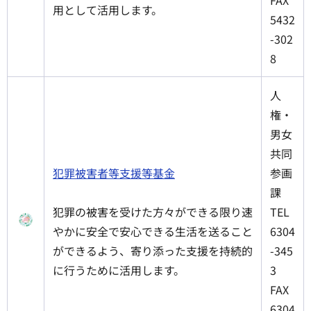
用として活用します。
5432
-302
8
人
権・
男女
共同
犯罪被害者等支援等基金
参画
課
犯罪の被害を受けた方々ができる限り速
TEL
やかに安全で安心できる生活を送ること
6304
ができるよう、寄り添った支援を持続的
-345
に行うために活用します。
3
FAX
6304