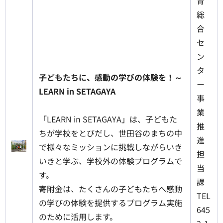
育
総
合
セ
ン
タ
子どもたちに、感動の学びの体験を！～
ー
LEARN in SETAGAYA
事
業
「LEARN in SETAGAYA」は、子どもた
推
ちが学校をとびだし、世田谷のまちの中
進
で様々なミッションに挑戦しながらいき
担
いきと学ぶ、学校外の体験プログラムで
当
す。
課
寄附金は、たくさんの子どもたちへ感動
TEL
の学びの体験を提供するプログラム実施
645
のために活用します。