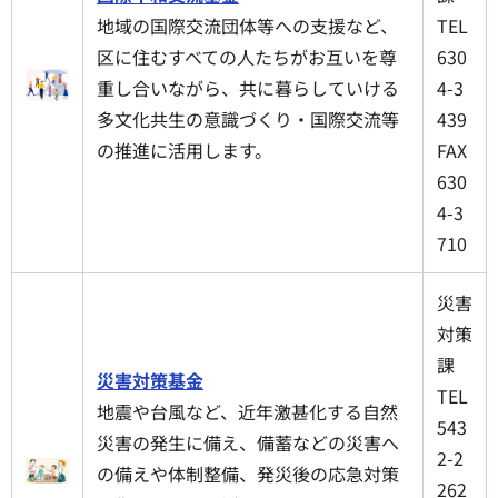
地域の国際交流団体等への支援など、
TEL
区に住むすべての人たちがお互いを尊
630
重し合いながら、共に暮らしていける
4-3
多文化共生の意識づくり・国際交流等
439
の推進に活用します。
FAX
630
4-3
710
災害
対策
課
災害対策基金
TEL
地震や台風など、近年激甚化する自然
543
災害の発生に備え、備蓄などの災害へ
2-2
の備えや体制整備、発災後の応急対策
262