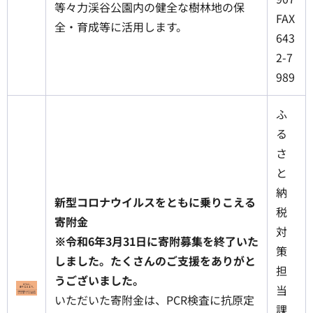
等々力渓谷公園内の健全な樹林地の保
FAX
全・育成等に活用します。
643
2-7
989
ふ
る
さ
と
納
新型コロナウイルスをともに乗りこえる
税
寄附金
対
※令和6年3月31日に寄附募集を終了いた
策
しました。たくさんのご支援をありがと
担
うございました。
当
いただいた寄附金は、PCR検査に抗原定
課