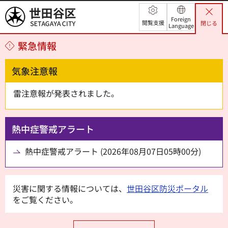
世田谷区
Foreign
閲覧支援
閉じる
Language
緊急情報
気象注意報
雷注意報が発表されました。
熱中症警戒アラート
熱中症警戒アラート (2026年08月07日05時00分)
災害に関する情報については、
世田谷区防災ポータル
をご覧ください。