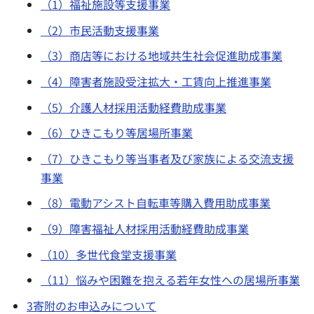
（1）福祉施設等支援事業
（2）市民活動支援事業
（3）商店等における地域共生社会促進助成事業
（4）障害者施設受注拡大・工賃向上推進事業
（5）介護人材採用活動経費助成事業
（6）ひきこもり等居場所事業
（7）ひきこもり等当事者及び家族による交流支援
事業
（8）電動アシスト自転車等購入費用助成事業
（9）障害福祉人材採用活動経費助成事業
（10）多世代食堂支援事業
（11）悩みや困難を抱える若年女性への居場所事業
3寄附のお申込みについて