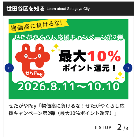
世田谷区を知る
前のスライドを表示
次
せたがやPay「物価高に負けるな！せたがやくらし応
援キャンペーン第2弾（最大10％ポイント還元）」
2
STOP
4