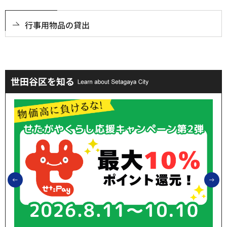
行事用物品の貸出
世田谷区を知る
前のスライドを表示
次