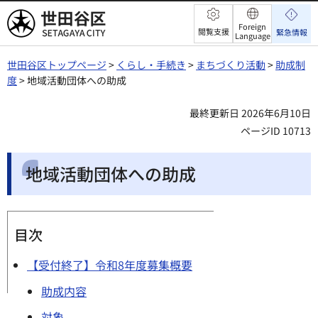
世田谷区
Foreign
閲覧支援
緊急情報
Language
世田谷区トップページ
>
くらし・手続き
>
まちづくり活動
>
助成制
度
> 地域活動団体への助成
最終更新日 2026年6月10日
ページID 10713
地域活動団体への助成
目次
【受付終了】令和8年度募集概要
助成内容
対象