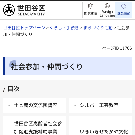
世田谷区
Foreign
閲覧支援
緊急情報
Language
世田谷区トップページ
>
くらし・手続き
>
まちづくり活動
> 社会参
加・仲間づくり
ページID 11706
社会参加・仲間づくり
目次
土と農の交流園講座
シルバー工芸教室
世田谷区高齢者社会参
加促進支援補助事業
いきいきせたがや文化