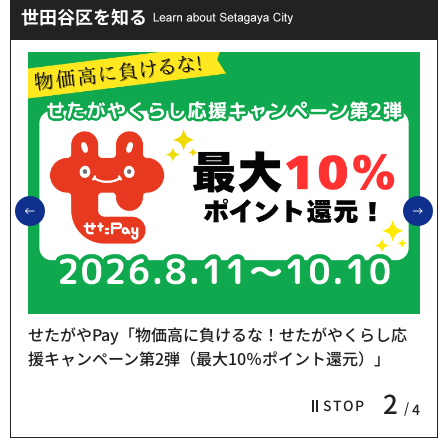
世田谷区を知る
前のスライドを表示
次
せたがやPay「物価高に負けるな！せたがやくらし応
援キャンペーン第2弾（最大10％ポイント還元）」
2
STOP
4