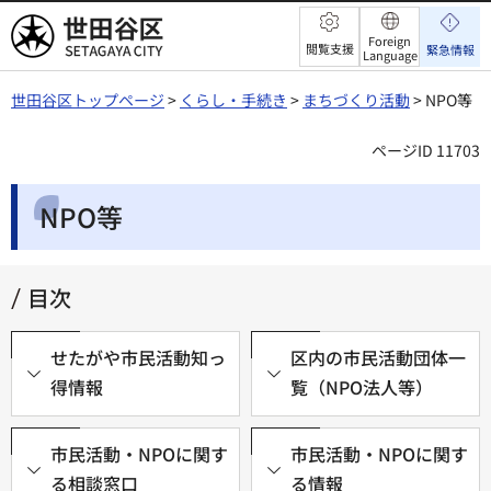
世田谷区
Foreign
閲覧支援
緊急情報
Language
世田谷区トップページ
>
くらし・手続き
>
まちづくり活動
> NPO等
ページID 11703
NPO等
目次
せたがや市民活動知っ
区内の市民活動団体一
得情報
覧（NPO法人等）
市民活動・NPOに関す
市民活動・NPOに関す
る相談窓口
る情報