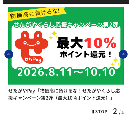
前のスライドを表示
次
せたがやPay「物価高に負けるな！せたがやくらし応
援キャンペーン第2弾（最大10％ポイント還元）」
2
STOP
4