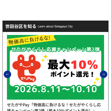
世田谷区を知る
前のスライドを表示
次
せたがやPay「物価高に負けるな！せたがやくらし応
援キャンペーン第2弾（最大10％ポイント還元）」