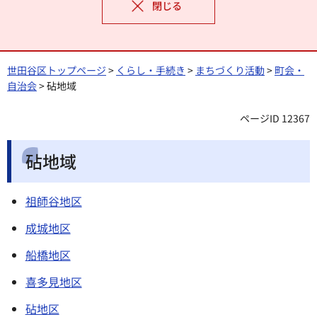
閉じる
世田谷区トップページ
>
くらし・手続き
>
まちづくり活動
>
町会・
自治会
> 砧地域
ページID 12367
砧地域
祖師谷地区
成城地区
船橋地区
喜多見地区
砧地区