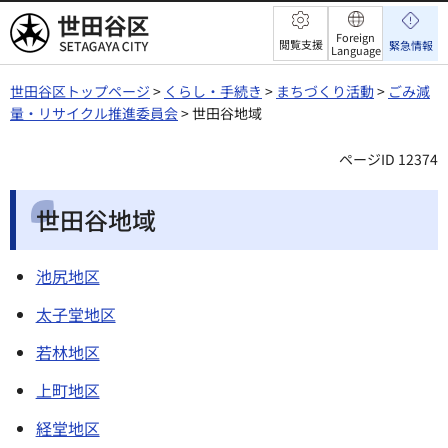
世田谷区
Foreign
閲覧支援
緊急情報
Language
世田谷区トップページ
>
くらし・手続き
>
まちづくり活動
>
ごみ減
量・リサイクル推進委員会
> 世田谷地域
ページID 12374
世田谷地域
池尻地区
太子堂地区
若林地区
上町地区
経堂地区