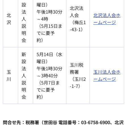
設
曜日）
北沢法
法
午後1時30分
北
人会
北沢法人会ホ
人
～4時
沢
（梅丘1
ームページ
説
（5月15日ま
-43-1）
明
でに要予
会
約）
新
5月14日（水
設
曜日）
玉川税
法
午後1時30分
玉
務署
玉川法人会ホ
人
～3時40分
川
（玉川2
ームページ
説
（5月7日ま
-1-7）
明
でに要予
会
約）
問合せ先：税務署（世田谷 電話番号：03-6758-6900、北沢