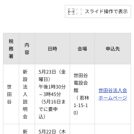
スライド操作で表示
税
内
務
日時
会場
申込先
容
署
新
5月23日（金
世田谷
設
曜日）
電設会
世
法
午後1時30分
館
世田谷法人会
田
人
～3時45分
（ 若林
ホームページ
谷
説
（5月16日ま
1-15-1
明
でに要申
0）
会
込）
新
5月22日（木