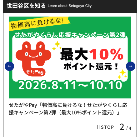
世田谷区を知る
前のスライドを表示
次
せたがやPay「物価高に負けるな！せたがやくらし応
援キャンペーン第2弾（最大10％ポイント還元）」
2
STOP
4