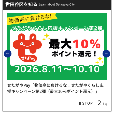
世田谷区を知る
前のスライドを表示
次
せたがやPay「物価高に負けるな！せたがやくらし応
援キャンペーン第2弾（最大10％ポイント還元）」
2
STOP
4