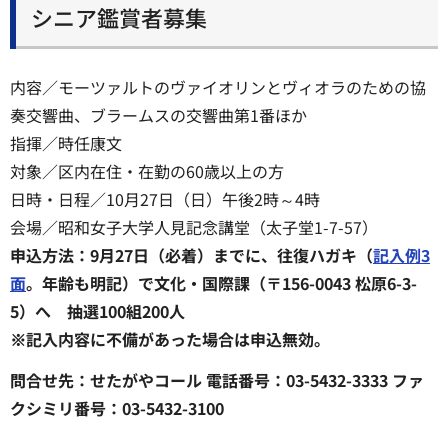
シニア鑑賞者募集
内容／モーツァルトのヴァイオリンとヴィオラのための協
奏交響曲、ブラームスの交響曲第1番ほか
指揮／時任康文
対象／区内在住・在勤の60歳以上の方
日時・日程／10月27日（日）午後2時～4時
会場／昭和女子大学人見記念講堂（太子堂1-7-57）
申込方法：9月27日（必着）までに、往復ハガキ（
記入例3
面
。年齢も明記）で文化・国際課（〒156-0043 松原6-3-
5）へ 抽選100組200人
※記入内容に不備があった場合は申込無効。
問合せ先：せたがやコール 電話番号：03-5432-3333 ファ
クシミリ番号：03-5432-3100