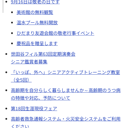
9月16日は敬老の日です
美術館の無料観覧
温水プール無料開放
ひだまり友遊会館の敬老行事イベント
慶祝品を贈呈します
世田谷フィル第63回定期演奏会
シニア鑑賞者募集
「いっぽ、外へ」シニアアクティブトレーニング教室
（全5回）
高齢期を自分らしく暮らしませんか～高齢期のうつ病
の特徴や対応、予防について
第18回生涯現役フェア
高齢者救急通報システム・火災安全システムをご利用
ください