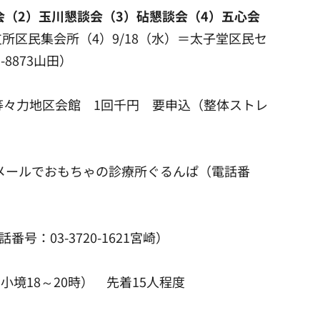
（2）玉川懇談会（3）砧懇談会（4）五心会
合支所区民集会所（4）9/18（水）＝太子堂区民セ
8873山田）
半＝等々力地区会館 1回千円 要申込（整体ストレ
たはメールでおもちゃの診療所ぐるんぱ（電話番
号：03-3720-1621宮崎）
9小境18～20時） 先着15人程度