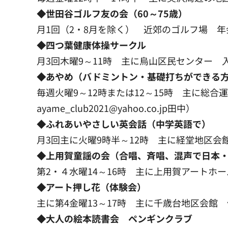
◆世田谷ゴルフ友の会（60～75歳）
月1回（2・8月を除く） 近郊のゴルフ場 年会費
◆四つ葉健康体操サークル
月3回木曜9～11時 主に烏山区民センター 入会
◆あやめ（バドミントン・基礎打ちができる
毎週火曜9～12時または12～15時 主に総合運動
ayame_club2021@yahoo.co.jp田中）
◆ふれあいやさしい英会話（中学英語で）
月3回主に火曜9時半～12時 主に経堂地区会館
◆上用賀童謡の会（合唱、斉唱、混声で日本
第2・４水曜14～16時 主に上用賀アートホール
◆アート押し花（体験会）
主に第4金曜13～17時 主に千歳台地区会館 体験
◆大人の絵本読書会 ペンギンクラブ