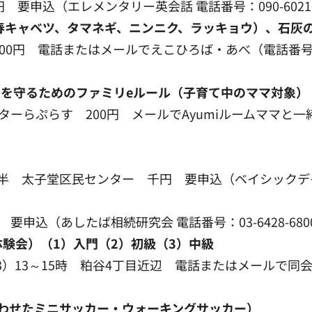
 要申込（エレメンタリー英会話 電話番号：090-6021-
春キャベツ、タマネギ、ニンニク、ラッキョウ）、石灰
500円 電話またはメールでえこひろば・あべ（電話番号：08
を守るためのファミリeルール（子育て中のママ対象）
らぷらす 200円 メールでAyumiルームママと一緒に歩む会
）
4時半 太子堂区民センター 千円 要申込（ベイシックデイリー
要申込（あしたば相続研究会 電話番号：03-6428-68
験会）（1）入門（2）初級（3）中級
（3）13～15時 粕谷4丁目近辺 電話またはメールで同会・秋
わせたミニサッカー・ウォーキングサッカー）