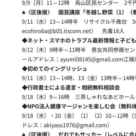
9/9（月）11～12時 烏山区民センター 2千円
♣〈区後援〉 園芸講座「冬越し野菜（1）（
9/11（水）13～14時半 リサイクル千歳台 
ecohiroba@b05.itscom.net） 先着18人
◆ネット・スマホのトラブル最新情報と子ども
9/12（木）9時半～11時半 男女共同参画センター
ールアドレス：ayumi08145@gmail.com江端
◆初めてのイングリッシュ
9/11（水）13～14時、13（金）13時半～1
◆行政書士による遺言・相続無料相談会
9/18（水）9～16時 三茶しゃれなあどホール 
◆NPO法人健康マージャンを楽しむ会（無料体
9/18（水）・20（金）（1）（2）10～12時
ドレス：akiyasu1976@gmail.com）
♣〈区後援〉 だれでもサッカー（レベルに合