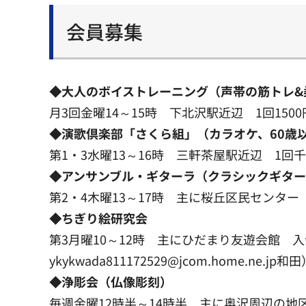
会員募集
◆大人のボイストレーニング（声帯の筋トレ&
月3回金曜14～15時 下北沢駅近辺 1回1500円
◆演歌倶楽部「さくら組」（カラオケ、60歳
第1・3水曜13～16時 三軒茶屋駅近辺 1回千円（
◆アンサンブル・ギターラ（クラシックギタ
第2・4木曜13～17時 主に桜丘区民センター 入
◆ちぎり絵研究会
第3月曜10～12時 主にひだまり友遊会館 入会
ykykwada811172529@jcom.home.ne.jp和
◆浄彫会（仏像彫刻）
毎週金曜12時半～14時半 主に奥沢周辺の地区会