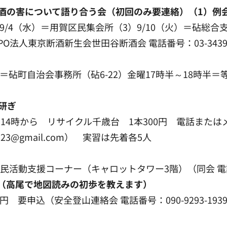
酒の害について語り合う会（初回のみ要連絡）（1）例会
）9/4（水）＝用賀区民集会所（3）9/10（火）＝砧総
O法人東京断酒新生会世田谷断酒会 電話番号：03-3439-
1時＝砧町自治会事務所（砧6-22）金曜17時半～18時
研ぎ
3時、14時から リサイクル千歳台 1本300円 電話ま
pa23@gmail.com） 実習は先着各5人
 市民活動支援コーナー（キャロットタワー3階）（同会 電話番
座（高尾で地図読みの初歩を教えます）
円 要申込（安全登山連絡会 電話番号：090-9293-193