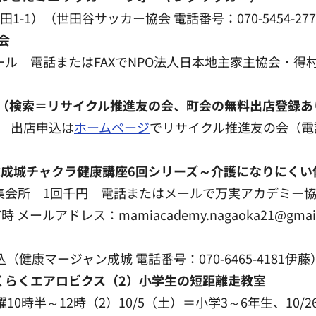
1-1）（世田谷サッカー協会 電話番号：070-5454-27
会
ール 電話またはFAXでNPO法人日本地主家主協会・得村（電
（検索＝リサイクル推進友の会、町会の無料出店登録あ
） 出店申込は
ホームページ
でリサイクル推進友の会（電話番号
成城チャクラ健康講座6回シリーズ～介護になりにくい
区民集会所 1回千円 電話またはメールで万実アカデミ
時 メールアドレス：mamiacademy.nagaoka21@gma
（健康マージャン成城 電話番号：070-6465-4181伊藤
くらくエアロビクス（2）小学生の短距離走教室
れも土曜10時半～12時（2）10/5（土）＝小学3～6年生、10