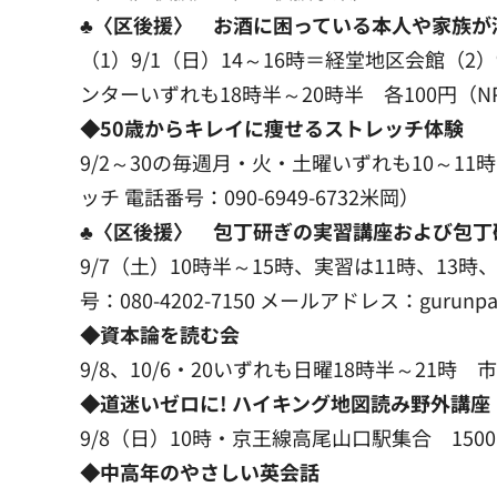
♣〈区後援〉 お酒に困っている本人や家族が
（1）9/1（日）14～16時＝経堂地区会館（2
ンターいずれも18時半～20時半 各100円（NP
◆50歳からキレイに痩せるストレッチ体験
9/2～30の毎週月・火・土曜いずれも10～1
ッチ 電話番号：090-6949-6732米岡）
♣〈区後援〉 包丁研ぎの実習講座および包丁
9/7（土）10時半～15時、実習は11時、1
号：080-4202-7150 メールアドレス：gurun
◆資本論を読む会
9/8、10/6・20いずれも日曜18時半～21時
◆道迷いゼロに! ハイキング地図読み野外講
9/8（日）10時・京王線高尾山口駅集合 1500
◆中高年のやさしい英会話