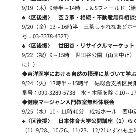
9/19（木）9時半～14時 J＆Sフィールド（給田
♣〈区後援〉 空き家・相続・不動産無料相談
9/20（金）13～16時半 三茶しゃれなあどホ
号：03-3378-4327）
♣〈区後援〉 世田谷・リサイクルマーケット
9/22（祝）9～15時 世田谷公園（雨天中止
に））
◆東洋医学における自然の摂理に基づいて学ぶ
9/24（火）13時半～15時半 砧総合支所
番号：090-3289-5738 水・木曜を除く10～17
◆健康マージャン入門教室無料体験会
9/25（水）10～11時40分 成城ホール 要申込
♣〈区後援〉 日本体育大学公開講座（1）ら
（1）9/28、10/26、11/23、12/21いず