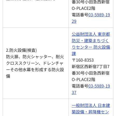
番30号小田急西新宿
O-PLACE2階
電話番号
03-5989-19
29
公益財団法人 東京都
防災・建築まちづく
りセンター 防火設備
2.防火設備(検査)
課
防火扉、防火シャッター、耐火
〒160-8353
クロススクリーン、ドレンチャ
新宿区西新宿7丁目7
ーその他水幕を形成する防火設
番30号小田急西新宿
備
O-PLACE2階
電話番号
03-5989-19
37
一般財団法人 日本建
築設備・昇降機セン