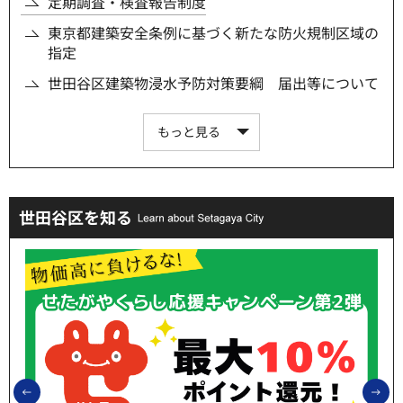
定期調査・検査報告制度
東京都建築安全条例に基づく新たな防火規制区域の
指定
世田谷区建築物浸水予防対策要綱 届出等について
もっと見る
世田谷区を知る
前のスライドを表示
次