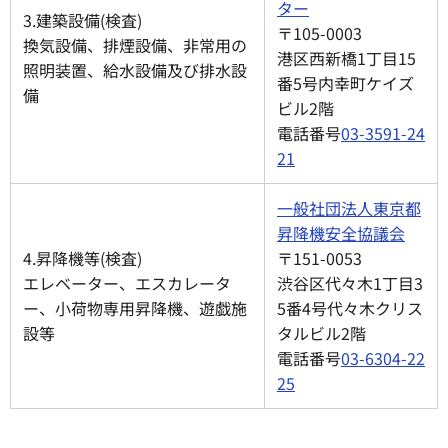
ター
3.建築設備(検査)
〒105-0003
換気設備、排煙設備、非常用の
港区西新橋1丁目15
照明装置、給水設備及び排水設
番5号内幸町ケイズ
備
ビル2階
電話番号
03-3591-24
21
一般社団法人東京都
昇降機安全協議会
4.昇降機等(検査)
〒151-0053
エレベーター、エスカレータ
渋谷区代々木1丁目3
ー、小荷物専用昇降機、遊戯施
5番4号代々木クリス
設等
タルビル2階
電話番号
03-6304-22
25