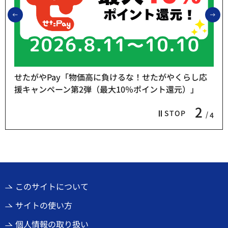
前のスライドを表示
次
せたがやPay「物価高に負けるな！せたがやくらし応
援キャンペーン第2弾（最大10％ポイント還元）」
2
STOP
4
このサイトについて
サイトの使い方
個人情報の取り扱い