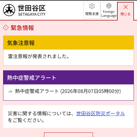
世田谷区
Foreign
閲覧支援
閉じる
Language
緊急情報
気象注意報
雷注意報が発表されました。
熱中症警戒アラート
熱中症警戒アラート (2026年08月07日05時00分)
災害に関する情報については、
世田谷区防災ポータル
をご覧ください。