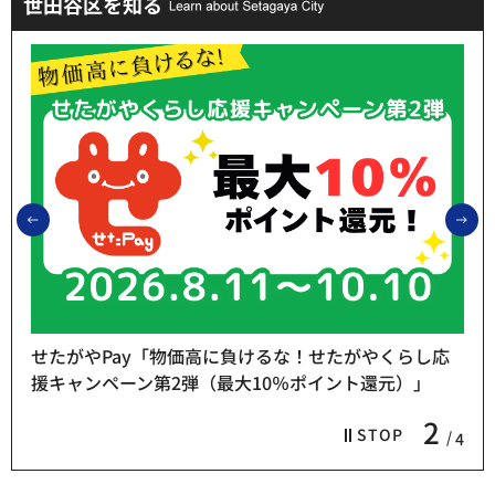
世田谷区を知る
前のスライドを表示
次
せたがやPay「物価高に負けるな！せたがやくらし応
援キャンペーン第2弾（最大10％ポイント還元）」
2
STOP
4