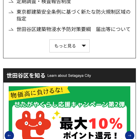
定期調査・検査報告制度
東京都建築安全条例に基づく新たな防火規制区域の
指定
世田谷区建築物浸水予防対策要綱 届出等について
もっと見る
世田谷区を知る
前のスライドを表示
次