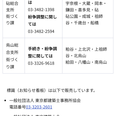
は
砧総合
宇奈根・大蔵・岡本・
03-3482-1398
支所
鎌田・喜多見・砧
街づく
砧公園・成城・祖師
紛争調整に関し
り課
谷・千歳台・船橋
ては
03-3482-2594
烏山総
手続き・紛争調
粕谷・上北沢・上祖師
合支所
谷・北烏山
整に関しては
街づく
給田・八幡山・南烏山
03-3326-9618
り課
標識（お知らせ看板）は以下で販売しています。
一般社団法人 東京都建築士事務所協会
電話番号
03-3203-2601