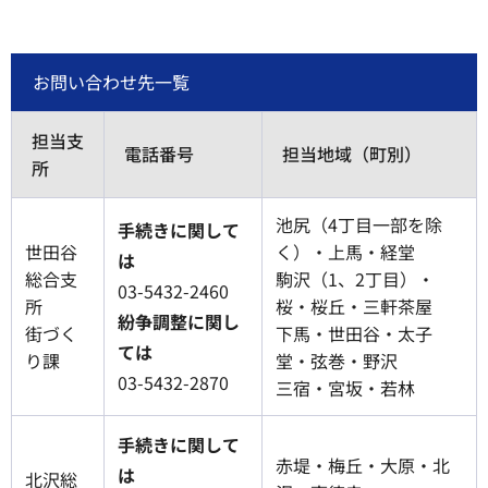
お問い合わせ先一覧
担当支
電話番号
担当地域（町別）
所
池尻（4丁目一部を除
手続きに関して
世田谷
く）・上馬・経堂
は
総合支
駒沢（1、2丁目）・
03-5432-2460
所
桜・桜丘・三軒茶屋
紛争調整に関し
街づく
下馬・世田谷・太子
ては
り課
堂・弦巻・野沢
03-5432-2870
三宿・宮坂・若林
手続きに関して
赤堤・梅丘・大原・北
は
北沢総