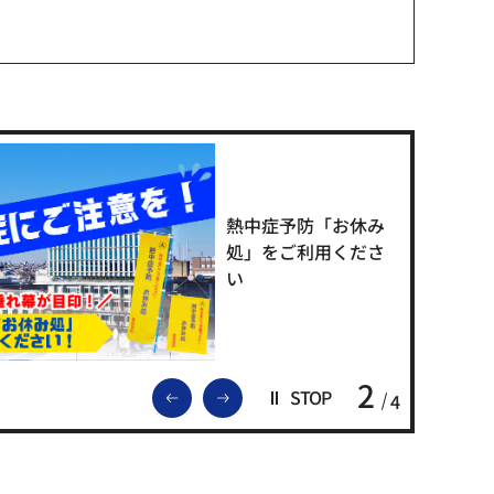
熱中症予防「お休み
処」をご利用くださ
い
2
前のスライドを表示
次のスライドを表示
STOP
4