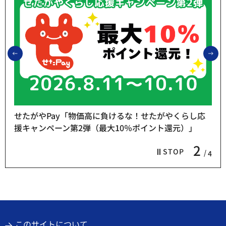
前のスライドを表示
次
せたがやPay「物価高に負けるな！せたがやくらし応
援キャンペーン第2弾（最大10％ポイント還元）」
2
STOP
4
このサイトについて