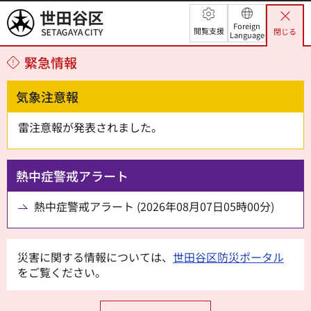
世田谷区
Foreign
閲覧支援
閉じる
Language
緊急情報
気象注意報
雷注意報が発表されました。
熱中症警戒アラート
熱中症警戒アラート (2026年08月07日05時00分)
災害に関する情報については、
世田谷区防災ポータル
をご覧ください。