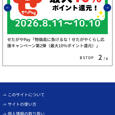
前のスライドを表示
次
せたがやPay「物価高に負けるな！せたがやくらし応
援キャンペーン第2弾（最大10％ポイント還元）」
2
STOP
4
このサイトについて
サイトの使い方
個人情報の取り扱い