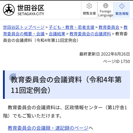
世田谷区
Foreign
閲覧支援
緊急情報
Language
世田谷区トップページ
>
子ども・教育・若者支援
>
教育委員会
>
教
育委員会の概要・会議
>
会議結果
>
教育委員会の会議資料
> 教育委
員会の会議資料（令和4年第11回定例会）
最終更新日 2022年8月26日
ページID 1750
教育委員会の会議資料（令和4年第
11回定例会）
教育委員会の会議資料は、区政情報センター（第1庁舎1
階）でもご覧いただけます。
教育委員会の会議録・速記録のページ
へ