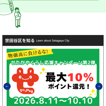
世田谷区を知る
前のスライドを表示
次