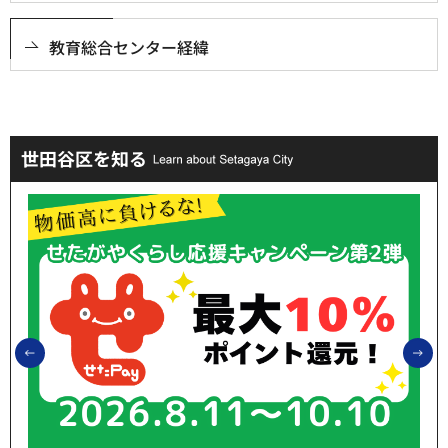
教育総合センター経緯
世田谷区を知る
前のスライドを表示
次